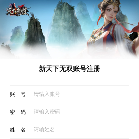
新天下无双账号注册
账 号
密 码
姓 名